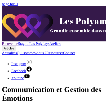
page focus
Bienvenue
Stage - Les Polydays
Ateliers
Articles
Actualités
Qui sommes-nous ?
Ressources
Contact
Instagram
Facebook
Youtube
Communication et Gestion des
Émotions